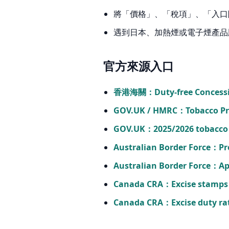
將「價格」、「稅項」、「入口
遇到日本、加熱煙或電子煙產品版
官方來源入口
香港海關：Duty-free Concess
GOV.UK / HMRC：Tobacco Pr
GOV.UK：2025/2026 tobacco 
Australian Border Force：Pr
Australian Border Force：App
Canada CRA：Excise stamps 
Canada CRA：Excise duty ra