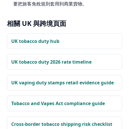
要把旅客免稅規則套用到商業貨物。
相關 UK 與跨境頁面
UK tobacco duty hub
UK tobacco duty 2026 rate timeline
UK vaping duty stamps retail evidence guide
Tobacco and Vapes Act compliance guide
Cross-border tobacco shipping risk checklist