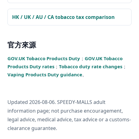
HK / UK / AU / CA tobacco tax comparison
官方來源
GOV.UK Tobacco Products Duty
；
GOV.UK Tobacco
Products Duty rates
；
Tobacco duty rate changes
；
Vaping Products Duty guidance
。
Updated 2026-08-06. SPEEDY-MALLS adult
information page; not purchase encouragement,
legal advice, medical advice, tax advice or a customs-
clearance guarantee.