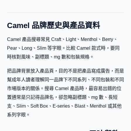
Camel 品牌歷史與產品資料
Camel 產品搜尋常見 Craft、Light、Menthol、Berry、
Pear、Long、Slim 等字眼。比較 Camel 款式時，要同
時核對風味、副標題、mg 數和包裝規格。
把品牌背景放入產品頁，目的不是把產品寫成廣告，而是
幫成年人讀者理解同一品牌下不同系列、不同包裝和不同
市場版本的關係。搜尋 Camel 產品時，最容易出錯的位
置通常是只記得品牌名，卻忽略副標題、mg 數、長短
支、Slim、Soft Box、E-series、Blast、Menthol 或其他
系列字眼。